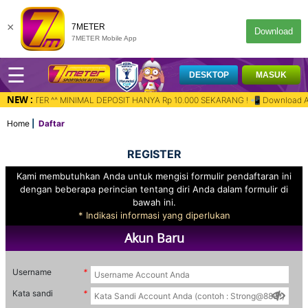
×
7METER
Download
7METER Mobile App
☰
DESKTOP
MASUK
NEW :
 7METER ^^ MINIMAL DEPOSIT HANYA Rp 10.000 SEKARANG ! 📲 Download Aplikasi
Home
Daftar
REGISTER
Kami membutuhkan Anda untuk mengisi formulir pendaftaran ini
dengan beberapa perincian tentang diri Anda dalam formulir di
bawah ini.
* Indikasi informasi yang diperlukan
Akun Baru
Username
Kata sandi