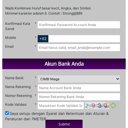
Wajib Kombinasi Huruf besar kecil, Angka, dan Simbol.
Minimal karakter adalah 6. Contoh : Strong@889
Konfirmasi Kata
Sandi
Mobile
+62
Email
Akun Bank Anda
Nama Bank
Nama Rekening
Nomor Rekening
Kode Validasi
Saya setuju dengan Syarat dan Ketentuan dan Aturan &
Peraturan dari 7METER.
Submit